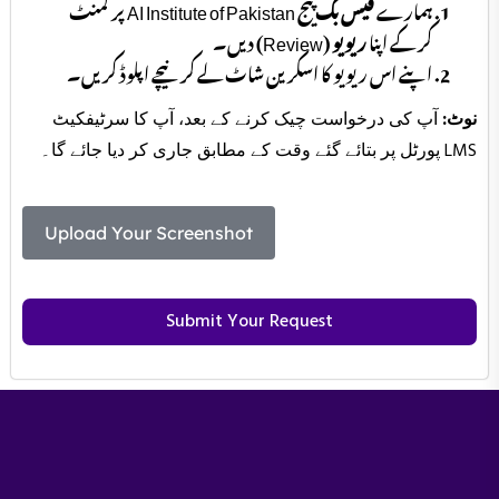
ہمارے
فیس بک
پیج AI Institute of Pakistan پر کمنٹ
کر کے اپنا
ریویو
(Review) دیں۔
اپنے اس ریویو کا اسکرین شاٹ لے کر نیچے اپلوڈ کریں۔
نوٹ:
آپ کی درخواست چیک کرنے کے بعد، آپ کا سرٹیفکیٹ
LMS پورٹل پر بتائے گئے وقت کے مطابق جاری کر دیا جائے گا۔
Upload Your Screenshot
Submit Your Request